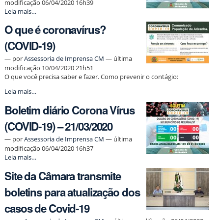
modificação 06/04/2020 16h39
23/03/2020
Boletim
Leia mais…
-
diário
O que é coronavírus?
Corona
Vírus
(COVID-19)
(COVID-
19)
—
por
Assessoria de Imprensa CM
— última
–
modificação 10/04/2020 21h51
22/03/2020
O que você precisa saber e fazer. Como prevenir o contágio:
-
O
Leia mais…
que
Boletim diário Corona Vírus
é
coronavírus?
(COVID-19) – 21/03/2020
(COVID-
19)
—
por
Assessoria de Imprensa CM
— última
-
modificação 06/04/2020 16h37
Boletim
Leia mais…
diário
Site da Câmara transmite
Corona
Vírus
boletins para atualização dos
(COVID-
19)
casos de Covid-19
–
21/03/2020