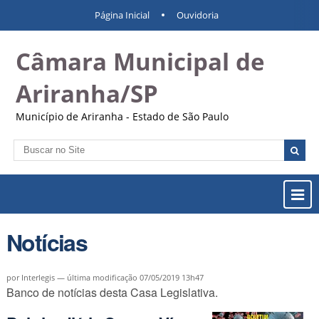
Ir
Ferramentas
Navegação
Página Inicial
Ouvidoria
para
Pessoais
o
Câmara Municipal de
conteúdo.
|
Ir
Ariranha/SP
para
a
Município de Ariranha - Estado de São Paulo
navegação
Busca
Busca
Avançada…
Most
ou
Ocul
Notícias
Men
por Interlegis —
última modificação
07/05/2019 13h47
Banco de notícias desta Casa Legislativa.