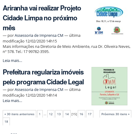
inicia
Ariranha vai realizar Projeto
operação
tapa
Cidade Limpa no próximo
buraco
em
mês
ruas
da
—
por
Assessoria de Imprensa CM
— última
cidade
modificação 12/02/2020 14h15
-
Mais informações na Diretoria de Meio Ambiente, rua Dr. Oliveira Neves,
nº 578. Tel.: 17 99782-3595.
Ariranha
Leia mais…
vai
Prefeitura regulariza imóveis
realizar
Projeto
pelo programa Cidade Legal
Cidade
Limpa
—
por
Assessoria de Imprensa CM
— última
no
modificação 12/02/2020 14h14
próximo
Prefeitura
Leia mais…
mês
regulariza
-
imóveis
« 30 itens anteriores
1
...
12
13
14
[
15
]
16
17
Próximos 30 itens »
pelo
programa
18
Cidade
Ações
Legal