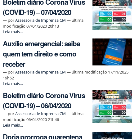
Boletim diário Corona Vírus
(COVID-19) – 07/04/2020
—
por
Assessoria de Imprensa CM
— última
modificação 07/04/2020 20h13
Boletim
Leia mais…
diário
Auxílio emergencial: saiba
Corona
Vírus
quem tem direito e como
(COVID-
19)
receber
–
07/04/2020
—
por
Assessoria de Imprensa CM
— última modificação 17/11/2025
-
19h52
Auxílio
Leia mais…
emergencial:
Boletim diário Corona Vírus
saiba
quem
(COVID-19) – 06/04/2020
tem
direito
—
por
Assessoria de Imprensa CM
— última
e
modificação 06/04/2020 21h46
como
Boletim
Leia mais…
receber
diário
-
Doria prorroga quarentena
Corona