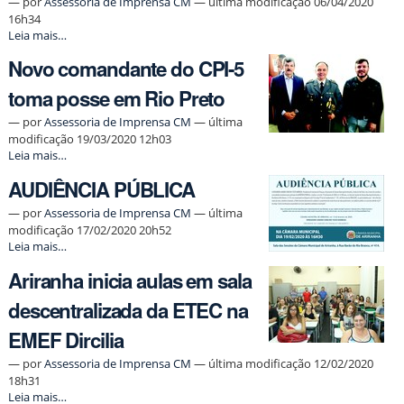
—
por
Assessoria de Imprensa CM
— última modificação 06/04/2020
-
16h34
Site
Leia mais…
da
Novo comandante do CPI-5
Câmara
transmite
toma posse em Rio Preto
boletins
para
—
por
Assessoria de Imprensa CM
— última
atualização
modificação 19/03/2020 12h03
dos
Novo
Leia mais…
casos
comandante
de
AUDIÊNCIA PÚBLICA
do
Covid-
CPI-
19
—
por
Assessoria de Imprensa CM
— última
5
-
modificação 17/02/2020 20h52
toma
AUDIÊNCIA
posse
Leia mais…
PÚBLICA
em
Ariranha inicia aulas em sala
-
Rio
Preto
descentralizada da ETEC na
-
EMEF Dircilia
—
por
Assessoria de Imprensa CM
— última modificação 12/02/2020
18h31
Ariranha
Leia mais…