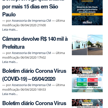
Vírus
por mais 15 dias em São
(COVID-
19)
Paulo
–
06/04/2020
—
por
Assessoria de Imprensa CM
— última
-
modificação 06/04/2020 21h00
Doria
Leia mais…
prorroga
Câmara devolve R$ 140 mil à
quarentena
por
Prefeitura
mais
15
—
por
Assessoria de Imprensa CM
— última
dias
modificação 06/04/2020 17h02
em
Câmara
Leia mais…
São
devolve
Paulo
Boletim diário Corona Vírus
R$
-
140
(COVID-19) – 05/04/2020
mil
à
—
por
Assessoria de Imprensa CM
— última
Prefeitura
modificação 06/04/2020 16h53
-
Boletim
Leia mais…
diário
Boletim diário Corona Vírus
Corona
Vírus