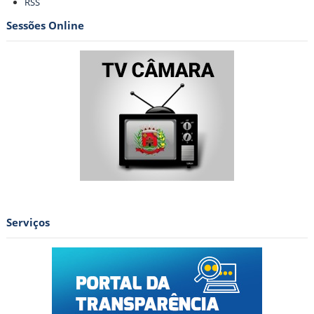
RSS
do
-
documento
Sessões Online
Serviços