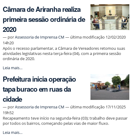
inicia
Câmara de Ariranha realiza
aulas
em
primeira sessão ordinária de
sala
descentralizada
2020
da
ETEC
—
por
Assessoria de Imprensa CM
— última modificação 12/02/2020
na
14h20
EMEF
Após o recesso parlamentar, a Câmara de Vereadores retomou suas
Dircilia
atividades legislativas nesta terça-feira (04), com a primeira sessão
-
ordinária de 2020.
Câmara
Leia mais…
de
Prefeitura inicia operação
Ariranha
realiza
tapa buraco em ruas da
primeira
sessão
cidade
ordinária
de
—
por
Assessoria de Imprensa CM
— última modificação 17/11/2025
2020
19h52
-
Recapeamento teve início na segunda-feira (03); trabalho deve passar
por todos os bairros, começando pelas vias de maior fluxo.
Prefeitura
Leia mais…