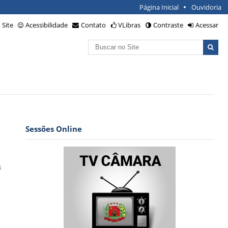
Página Inicial
Ouvidoria
Site
Acessibilidade
Contato
VLibras
Contraste
Acessar
Busca
Busca
Avançada…
Sessões Online
a