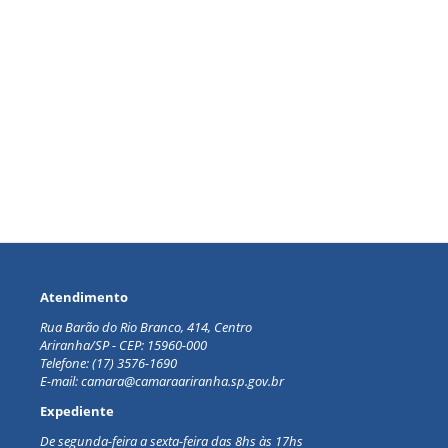
Atendimento
Rua Barão do Rio Branco, 414, Centro
Ariranha/SP - CEP: 15960-000
Telefone: (17) 3576-1690
E-mail: camara@camaraariranha.sp.gov.br
Expediente
De segunda-feira a sexta-feira d
as 8hs às 17hs