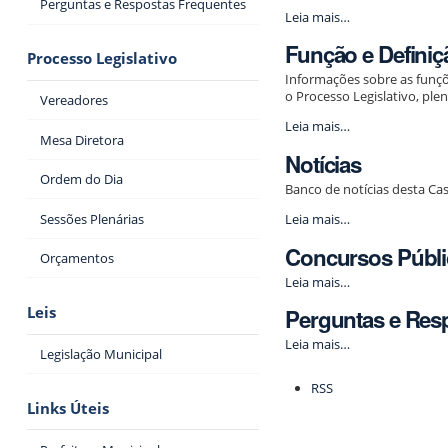
Perguntas e Respostas Frequentes
História
Leia mais…
-
Função e Definiç
Processo Legislativo
Informações sobre as funçõ
o Processo Legislativo, ple
Vereadores
Função
Leia mais…
Mesa Diretora
e
Notícias
Definição
-
Ordem do Dia
Banco de notícias desta Cas
Notícias
Sessões Plenárias
Leia mais…
-
Concursos Públ
Orçamentos
Concursos
Leia mais…
Públicos
Leis
Perguntas e Res
-
Perguntas
Leia mais…
Legislação Municipal
e
Ações
Respostas
RSS
do
Frequentes
Links Úteis
documento
-