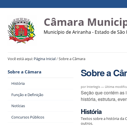
Ir
Ferramentas
Navegação
para
Pessoais
o
Câmara Municip
conteúdo.
|
Município de Ariranha - Estado de São
Ir
para
a
navegação
Você está aqui:
Página Inicial
/
Sobre a Câmara
Sobre a Câ
Sobre a Câmara
História
por Interlegis —
última modific
Seção que contém as i
Função e Definição
história, estrutura, eve
Notícias
História
Concursos Públicos
Textos sobre a história da 
outros.