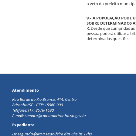
o veto do prefeito municipa
9 – A POPULAÇÃO PODE U
SOBRE DETERMINADOS A
R: Desde que cumpridas as 
pessoa poderá utilizar a t
determinadas questões.
Atendimento
Rua Barão do Rio Branco, 414, Centro
Ariranha/SP - CEP: 15960-000
Telefone: (17) 3576-1690
E-mail: camara@camaraariranha.sp.gov.br
Expediente
De segunda-feira a sexta-feira d
as 8hs às 17hs