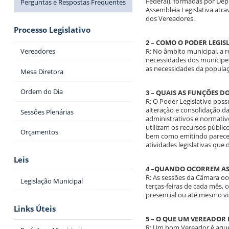
Federal), formadas por Dep
Perguntas e Respostas Frequentes
Assembleia Legislativa atr
dos Vereadores.
Processo Legislativo
2 – COMO O PODER LEGIS
Vereadores
R: No âmbito municipal, a r
necessidades dos munícipes
as necessidades da popula
Mesa Diretora
Ordem do Dia
3 – QUAIS AS FUNÇÕES D
R: O Poder Legislativo poss
alteração e consolidação das
Sessões Plenárias
administrativos e normativ
utilizam os recursos público
Orçamentos
bem como emitindo parecere
atividades legislativas qu
Leis
4 –QUANDO OCORREM AS
R: As sessões da Câmara oc
Legislação Municipal
terças-feiras de cada mês, 
presencial ou até mesmo via
Links Úteis
5 – O QUE UM VEREADOR 
R: Um bom Vereador é aquele 