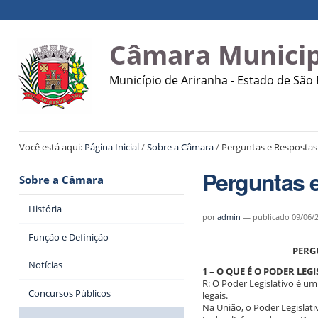
Ir
Ferramentas
Navegação
para
Pessoais
o
Câmara Municip
conteúdo.
|
Município de Ariranha - Estado de São
Ir
para
a
navegação
Você está aqui:
Página Inicial
/
Sobre a Câmara
/
Perguntas e Respostas
Perguntas 
Sobre a Câmara
História
por
admin
—
publicado
09/06/
Função e Definição
PERG
Notícias
1 – O QUE É O PODER LEG
R: O Poder Legislativo é u
Concursos Públicos
legais.
Na União, o Poder Legislat