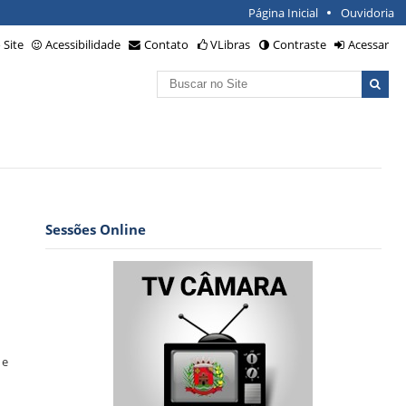
Página Inicial
Ouvidoria
Site
Acessibilidade
Contato
VLibras
Contraste
Acessar
Busca
Busca
Avançada…
Sessões Online
 e