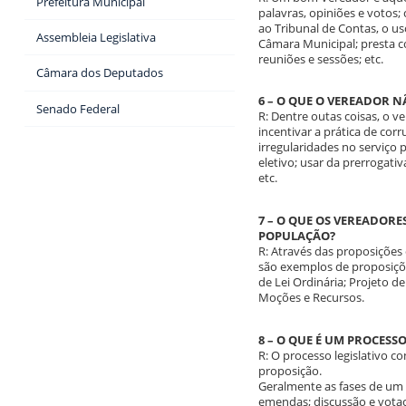
Prefeitura Municipal
palavras, opiniões e votos
ao Tribunal de Contas, o u
Assembleia Legislativa
Câmara Municipal; presta co
reuniões e sessões; etc.
Câmara dos Deputados
6 – O QUE O VEREADOR N
Senado Federal
R: Dentre outas coisas, o v
incentivar a prática de corr
irregularidades no serviço 
eletivo; usar da prerrogati
etc.
7 – O QUE OS VEREADOR
POPULAÇÃO?
R: Através das proposições
são exemplos de proposiçõe
de Lei Ordinária; Projeto d
Moções e Recursos.
8 – O QUE É UM PROCESSO
R: O processo legislativo c
proposição.
Geralmente as fases de um p
emendas; discussão e votaçã