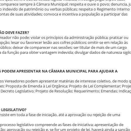
; comparece sempre à Câmara Municipal; respeita e ouve o povo; denuncia, j
so indevido de patrimônio ou verbas públicas; respeita o Regimento Interno
ntas de suas atividades; convoca e incentiva a população a participar das
ÃO DEVE FAZER?
ereador não pode: violar os princípios da administração pública; praticar ou
upção; lesar ou favorecer lesão aos cofres públicos; omitir-se em relação às
público; deixar de comparecer nas sessões; ser titular de mais de um cargo
va da função para obter vantagem indevida; divulgar dados de natureza sigil
ES PODEM APRESENTAR NA CÂMARA MUNICIPAL PARA AJUDAR A
 os Vereadores podem apresentar matérias de interesse coletivo, de modo 
s: Proposta de Emenda à Lei Orgânica; Projeto de Lei Complementar; Proj
e Decreto Legislativo; Projeto de Resolução; Requerimento; Emendas; Indica
 LEGISLATIVO?
onsiste em toda a fase de iniciação, até a aprovação ou rejeição de uma
rocesso legislativo compreende as fases de iniciativa; apresentação de
o; aprovação ou rejeição e, se for um projeto de lei, haverá ainda a sanção