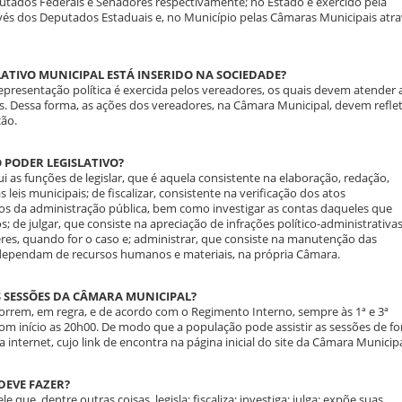
utados Federais e Senadores respectivamente; no Estado é exercido pela
avés dos Deputados Estaduais e, no Município pelas Câmaras Municipais atr
LATIVO MUNICIPAL ESTÁ INSERIDO NA SOCIEDADE?
epresentação política é exercida pelos vereadores, os quais devem atender 
. Dessa forma, as ações dos vereadores, na Câmara Municipal, devem reflet
ção.
O PODER LEGISLATIVO?
ui as funções de legislar, que é aquela consistente na elaboração, redação,
 leis municipais; de fiscalizar, consistente na verificação dos atos
os da administração pública, bem como investigar as contas daqueles que
s; de julgar, que consiste na apreciação de infrações político-administrativas
s, quando for o caso e; administrar, que consiste na manutenção das
e dependam de recursos humanos e materiais, na própria Câmara.
 SESSÕES DA CÂMARA MUNICIPAL?
orrem, em regra, e de acordo com o Regimento Interno, sempre às 1ª e 3ª
com início as 20h00. De modo que a população pode assistir as sessões de f
 internet, cujo link de encontra na página inicial do site da Câmara Municipa
DEVE FAZER?
que, dentre outras coisas, legisla; fiscaliza; investiga; julga; expõe suas