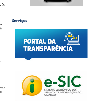
avés
Serviços
as
ir
,
orma
l.