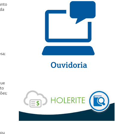
unto
 da
osa;
que
eto
ções;
 ou