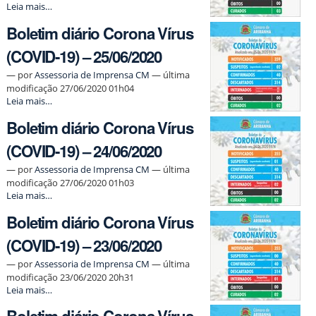
Boletim
Leia mais…
-
diário
Boletim diário Corona Vírus
Corona
Vírus
(COVID-19) – 25/06/2020
(COVID-
19)
—
por
Assessoria de Imprensa CM
— última
–
modificação 27/06/2020 01h04
26/06/2020
Boletim
Leia mais…
-
diário
Boletim diário Corona Vírus
Corona
Vírus
(COVID-19) – 24/06/2020
(COVID-
19)
—
por
Assessoria de Imprensa CM
— última
–
modificação 27/06/2020 01h03
25/06/2020
Boletim
Leia mais…
-
diário
Boletim diário Corona Vírus
Corona
Vírus
(COVID-19) – 23/06/2020
(COVID-
19)
—
por
Assessoria de Imprensa CM
— última
–
modificação 23/06/2020 20h31
24/06/2020
Boletim
Leia mais…
-
diário
Corona