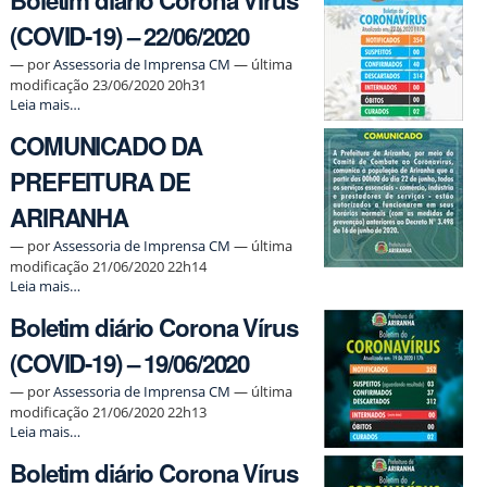
Boletim diário Corona Vírus
Vírus
(COVID-19) – 22/06/2020
(COVID-
19)
—
por
Assessoria de Imprensa CM
— última
–
modificação 23/06/2020 20h31
23/06/2020
Boletim
Leia mais…
-
diário
COMUNICADO DA
Corona
Vírus
PREFEITURA DE
(COVID-
19)
ARIRANHA
–
22/06/2020
—
por
Assessoria de Imprensa CM
— última
-
modificação 21/06/2020 22h14
COMUNICADO
Leia mais…
DA
Boletim diário Corona Vírus
PREFEITURA
DE
(COVID-19) – 19/06/2020
ARIRANHA
-
—
por
Assessoria de Imprensa CM
— última
modificação 21/06/2020 22h13
Boletim
Leia mais…
diário
Boletim diário Corona Vírus
Corona
Vírus