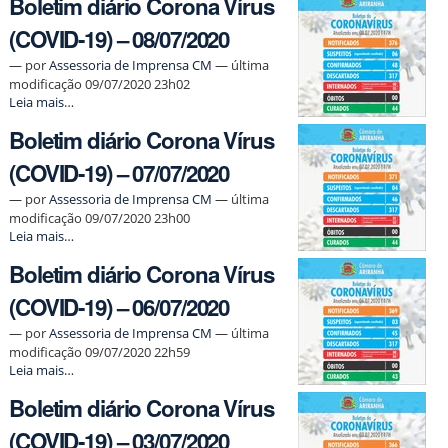
Boletim diário Corona Vírus
(COVID-19) – 08/07/2020
—
por
Assessoria de Imprensa CM
— última
modificação 09/07/2020 23h02
Boletim
Leia mais…
diário
Boletim diário Corona Vírus
Corona
Vírus
(COVID-19) – 07/07/2020
(COVID-
19)
—
por
Assessoria de Imprensa CM
— última
–
modificação 09/07/2020 23h00
08/07/2020
Boletim
Leia mais…
-
diário
Boletim diário Corona Vírus
Corona
Vírus
(COVID-19) – 06/07/2020
(COVID-
19)
—
por
Assessoria de Imprensa CM
— última
–
modificação 09/07/2020 22h59
07/07/2020
Boletim
Leia mais…
-
diário
Boletim diário Corona Vírus
Corona
Vírus
(COVID-19) – 03/07/2020
(COVID-