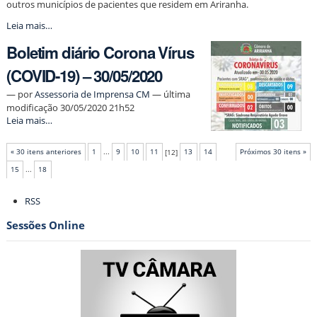
outros municípios de pacientes que residem em Ariranha.
Câmara
Leia mais…
Municipal
Boletim diário Corona Vírus
de
Ariranha
(COVID-19) – 30/05/2020
lança
novo
—
por
Assessoria de Imprensa CM
— última
modelo
modificação 30/05/2020 21h52
de
Boletim
Leia mais…
boletim
diário
para
Corona
melhor
« 30 itens anteriores
1
...
9
10
11
[
12
]
13
14
Próximos 30 itens »
Vírus
entendimento
(COVID-
da
15
...
18
19)
população
Ações
–
-
RSS
do
30/05/2020
documento
-
Sessões Online