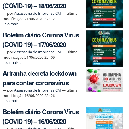
(COVID-19) – 18/06/2020
(COVID-
19)
—
por
Assessoria de Imprensa CM
— última
–
modificação 21/06/2020 22h12
19/06/2020
Boletim
Leia mais…
-
diário
Boletim diário Corona Vírus
Corona
Vírus
(COVID-19) – 17/06/2020
(COVID-
19)
—
por
Assessoria de Imprensa CM
— última
–
modificação 21/06/2020 22h09
18/06/2020
Boletim
Leia mais…
-
diário
Ariranha decreta lockdown
Corona
Vírus
para conter coronavírus
(COVID-
19)
—
por
Assessoria de Imprensa CM
— última
–
modificação 16/06/2020 23h26
17/06/2020
Ariranha
Leia mais…
-
decreta
Boletim diário Corona Vírus
lockdown
para
(COVID-19) – 16/06/2020
conter
coronavírus
—
por
Assessoria de Imprensa CM
— última