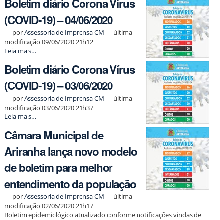
Boletim diário Corona Vírus
Corona
Vírus
(COVID-19) – 04/06/2020
(COVID-
19)
—
por
Assessoria de Imprensa CM
— última
–
modificação 09/06/2020 21h12
05/06/2020
Boletim
Leia mais…
-
diário
Boletim diário Corona Vírus
Corona
Vírus
(COVID-19) – 03/06/2020
(COVID-
19)
—
por
Assessoria de Imprensa CM
— última
–
modificação 03/06/2020 21h37
04/06/2020
Boletim
Leia mais…
-
diário
Câmara Municipal de
Corona
Vírus
Ariranha lança novo modelo
(COVID-
19)
de boletim para melhor
–
03/06/2020
entendimento da população
-
—
por
Assessoria de Imprensa CM
— última
modificação 02/06/2020 21h17
Boletim epidemiológico atualizado conforme notificações vindas de