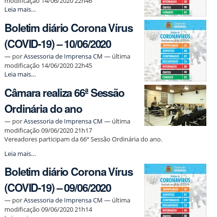
modificação 14/06/2020 22h46
Boletim
Leia mais…
diário
Boletim diário Corona Vírus
Corona
Vírus
(COVID-19) – 10/06/2020
(COVID-
19)
—
por
Assessoria de Imprensa CM
— última
–
modificação 14/06/2020 22h45
11/06/2020
Boletim
Leia mais…
-
diário
Câmara realiza 66ª Sessão
Corona
Vírus
Ordinária do ano
(COVID-
19)
—
por
Assessoria de Imprensa CM
— última
–
modificação 09/06/2020 21h17
10/06/2020
Vereadores participam da 66ª Sessão Ordinária do ano.
-
Câmara
Leia mais…
realiza
Boletim diário Corona Vírus
66ª
Sessão
(COVID-19) – 09/06/2020
Ordinária
do
—
por
Assessoria de Imprensa CM
— última
ano
modificação 09/06/2020 21h14
-