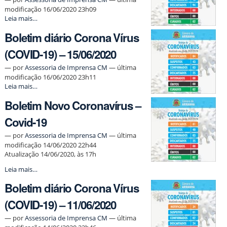
-
modificação 16/06/2020 23h09
Boletim
Leia mais…
diário
Boletim diário Corona Vírus
Corona
Vírus
(COVID-19) – 15/06/2020
(COVID-
19)
—
por
Assessoria de Imprensa CM
— última
–
modificação 16/06/2020 23h11
16/06/2020
Boletim
Leia mais…
-
diário
Boletim Novo Coronavírus –
Corona
Vírus
Covid-19
(COVID-
19)
—
por
Assessoria de Imprensa CM
— última
–
modificação 14/06/2020 22h44
15/06/2020
Atualização 14/06/2020, às 17h
-
Boletim
Leia mais…
Novo
Boletim diário Corona Vírus
Coronavírus
–
(COVID-19) – 11/06/2020
Covid-
19
—
por
Assessoria de Imprensa CM
— última
-