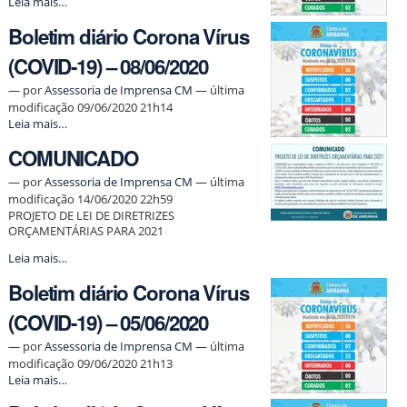
Boletim
Leia mais…
diário
Boletim diário Corona Vírus
Corona
Vírus
(COVID-19) – 08/06/2020
(COVID-
19)
—
por
Assessoria de Imprensa CM
— última
–
modificação 09/06/2020 21h14
09/06/2020
Boletim
Leia mais…
-
diário
COMUNICADO
Corona
Vírus
—
por
Assessoria de Imprensa CM
— última
(COVID-
modificação 14/06/2020 22h59
19)
–
PROJETO DE LEI DE DIRETRIZES
08/06/2020
ORÇAMENTÁRIAS PARA 2021
-
COMUNICADO
Leia mais…
-
Boletim diário Corona Vírus
(COVID-19) – 05/06/2020
—
por
Assessoria de Imprensa CM
— última
modificação 09/06/2020 21h13
Boletim
Leia mais…
diário