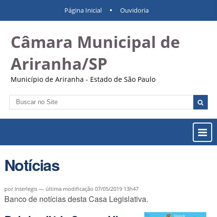
Ir
Ferramentas
Navegação
Página Inicial
Ouvidoria
para
Pessoais
o
Câmara Municipal de
conteúdo.
|
Ir
Ariranha/SP
para
a
Município de Ariranha - Estado de São Paulo
navegação
Busca
Busca
Avançada…
Most
ou
Ocul
Notícias
Men
por Interlegis —
última modificação
07/05/2019 13h47
Banco de notícias desta Casa Legislativa.