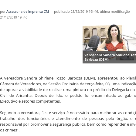
por
Assessoria de Imprensa CM
—
publicado
21/12/2019 19h46,
última modificação
21/12/2019 19h46
Vereadora Sandra Shirlene To
Barboza (DEM)
A vereadora Sandra Shirlene Tozzo Barboza (DEM), apresentou ao Plená
Câmara de Vereadores, n
a Sessão Ordinária de terça-feira, 03, uma
indicaçã
de apurar a viabilidade de realizar uma pintura no prédio da Delegacia da 
Civil de Ariranha. Depois de lido, o pedido foi encaminhado ao gabin
Executivo e setores competentes.
Segundo a vereadora, “este serviço é necessário para melhorar as condi
trabalho dos funcionários e atendimento de pessoas pelo órgão, o 
responsável por promover a segurança pública, bem como reprender e inv
os crimes”.