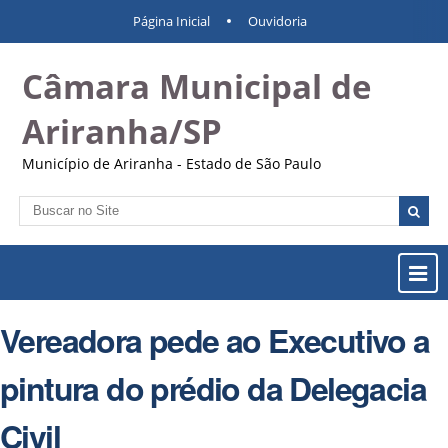
Ir
Ferramentas
Navegação
Página Inicial
Ouvidoria
para
Pessoais
o
Câmara Municipal de
conteúdo.
|
Ir
Ariranha/SP
para
a
Município de Ariranha - Estado de São Paulo
navegação
Busca
Busca
Avançada…
Most
ou
Ocul
Vereadora pede ao Executivo a
Men
pintura do prédio da Delegacia
Civil