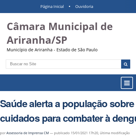
Ir
Ferramentas
Navegação
Página Inicial
Ouvidoria
para
Pessoais
o
Câmara Municipal de
conteúdo.
|
Ir
Ariranha/SP
para
a
Município de Ariranha - Estado de São Paulo
navegação
Busca
Busca
Avançada…
Most
ou
Ocul
Saúde alerta a população sobre
Men
cuidados para combater à deng
por
Assessoria de Imprensa CM
—
publicado
15/01/2021 17h20,
última modificação