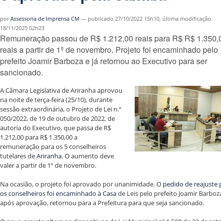
por
Assessoria de Imprensa CM
—
publicado
27/10/2022 15h10,
última modificação
18/11/2025 02h23
Remuneração passou de R$ 1.212,00 reais para R$ R$ 1.350,
reais a partir de 1º de novembro. Projeto foi encaminhado pelo
prefeito Joamir Barboza e já retornou ao Executivo para ser
sancionado.
A Câmara Legislativa de Ariranha aprovou
na noite de terça-feira (25/10), durante
sessão extraordinária, o Projeto de Lei n.º
050/2022, de 19 de outubro de 2022, de
autoria do Executivo, que passa de R$
1.212,00 para R$ 1.350,00 a
remuneração para os 5 conselheiros
tutelares de
Ariranha
. O aumento deve
valer a partir de 1º de novembro.
Na ocasião, o projeto foi aprovado por unanimidade. O
pedido de reajuste 
os conselheiros foi encaminhado à Casa
de Leis pelo prefeito Joamir Barboza
após aprovação, retornou para a Prefeitura para que seja sancionado.