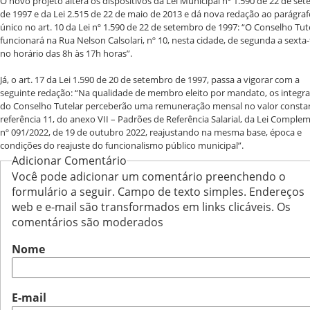
O novo projeto altera os dispositivos da Lei Municipal nº 1.590 de 22 de se
de 1997 e da Lei 2.515 de 22 de maio de 2013 e dá nova redação ao parágraf
único no art. 10 da Lei nº 1.590 de 22 de setembro de 1997: “O Conselho Tut
funcionará na Rua Nelson Calsolari, nº 10, nesta cidade, de segunda a sexta-f
no horário das 8h às 17h horas”.
Já, o art. 17 da Lei 1.590 de 20 de setembro de 1997, passa a vigorar com a
seguinte redação: “Na qualidade de membro eleito por mandato, os integr
do Conselho Tutelar perceberão uma remuneração mensal no valor consta
referência 11, do anexo VII – Padrões de Referência Salarial, da Lei Comple
nº 091/2022, de 19 de outubro 2022, reajustando na mesma base, época e
condições do reajuste do funcionalismo público municipal”.
Adicionar Comentário
Você pode adicionar um comentário preenchendo o
formulário a seguir. Campo de texto simples. Endereços
web e e-mail são transformados em links clicáveis. Os
comentários são moderados
Nome
E-mail