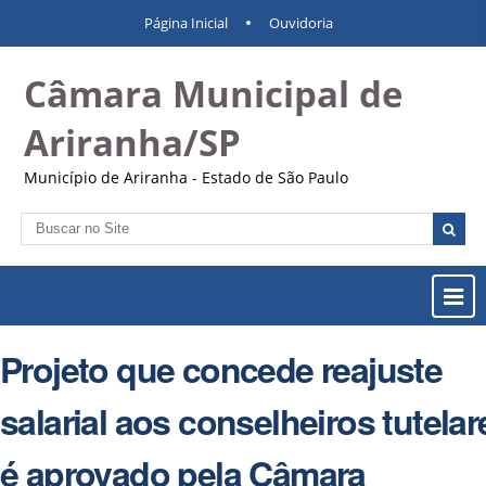
Ir
Ferramentas
Navegação
Página Inicial
Ouvidoria
para
Pessoais
o
Câmara Municipal de
conteúdo.
|
Ir
Ariranha/SP
para
a
Município de Ariranha - Estado de São Paulo
navegação
Busca
Busca
Avançada…
Most
ou
Ocul
Projeto que concede reajuste
Men
salarial aos conselheiros tutelar
é aprovado pela Câmara