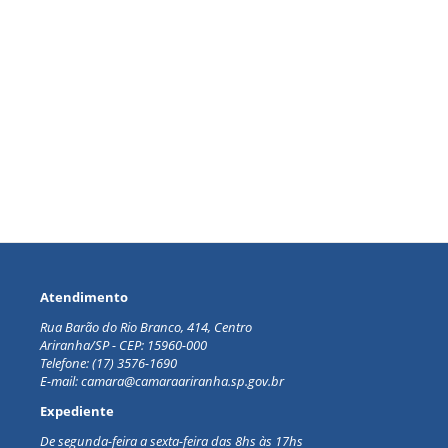
Atendimento
Rua Barão do Rio Branco, 414, Centro
Ariranha/SP - CEP: 15960-000
Telefone: (17) 3576-1690
E-mail: camara@camaraariranha.sp.gov.br
Expediente
De segunda-feira a sexta-feira d
as 8hs às 17hs