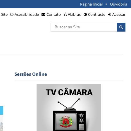
Página Inicial
Ouvidoria
Site
Acessibilidade
Contato
VLibras
Contraste
Acessar
Busca
Busca
Avançada…
Sessões Online