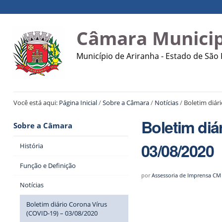
Ir
Ferramentas
Navegação
para
Pessoais
o
Câmara Municip
conteúdo.
|
Município de Ariranha - Estado de São
Ir
para
a
navegação
Você está aqui:
Página Inicial
/
Sobre a Câmara
/
Notícias
/
Boletim diár
Boletim diá
Sobre a Câmara
03/08/2020
História
Função e Definição
por
Assessoria de Imprensa CM
Notícias
Boletim diário Corona Vírus
(COVID-19) – 03/08/2020