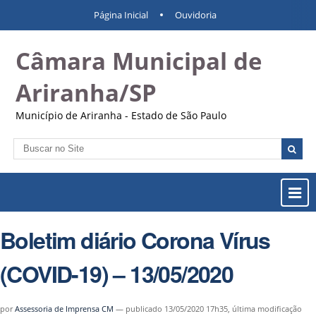
Ir
Ferramentas
Navegação
Página Inicial
Ouvidoria
para
Pessoais
o
Câmara Municipal de
conteúdo.
|
Ir
Ariranha/SP
para
a
Município de Ariranha - Estado de São Paulo
navegação
Busca
Busca
Avançada…
Most
ou
Ocul
Boletim diário Corona Vírus
Men
(COVID-19) – 13/05/2020
por
Assessoria de Imprensa CM
—
publicado
13/05/2020 17h35,
última modificação