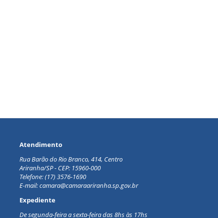
Atendimento
Rua Barão do Rio Branco, 414, Centro
Ariranha/SP - CEP: 15960-000
Telefone: (17) 3576-1690
E-mail: camara@camaraariranha.sp.gov.br
Expediente
De segunda-feira a sexta-feira d
as 8hs às 17hs