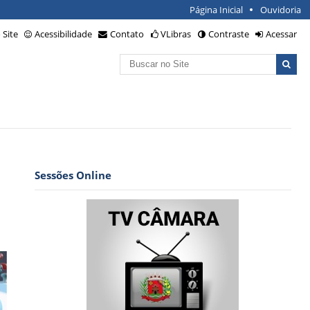
Página Inicial
Ouvidoria
Site
Acessibilidade
Contato
VLibras
Contraste
Acessar
Busca
Busca
Avançada…
Sessões Online