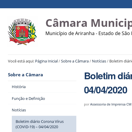
Ir
Ferramentas
Navegação
para
Pessoais
o
Câmara Municip
conteúdo.
|
Município de Ariranha - Estado de São
Ir
para
a
navegação
Você está aqui:
Página Inicial
/
Sobre a Câmara
/
Notícias
/
Boletim diár
Boletim diá
Sobre a Câmara
04/04/2020
História
Função e Definição
por
Assessoria de Imprensa CM
Notícias
Boletim diário Corona Vírus
(COVID-19) – 04/04/2020