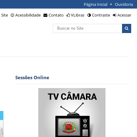
Página Inicial
Ouvidoria
Site
Acessibilidade
Contato
VLibras
Contraste
Acessar
Busca
Busca
Avançada…
Sessões Online