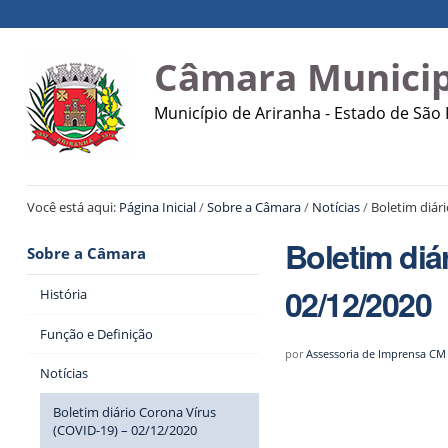
Ir
Ferramentas
Navegação
para
Pessoais
o
Câmara Municip
conteúdo.
|
Município de Ariranha - Estado de São
Ir
para
a
navegação
Você está aqui:
Página Inicial
/
Sobre a Câmara
/
Notícias
/
Boletim diár
Boletim diá
Sobre a Câmara
02/12/2020
História
Função e Definição
por
Assessoria de Imprensa CM
Notícias
Boletim diário Corona Vírus
(COVID-19) – 02/12/2020