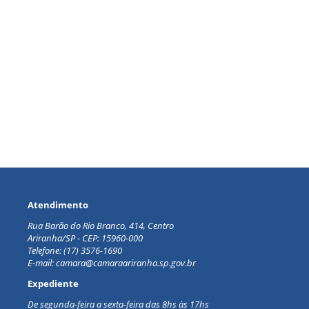
Atendimento
Rua Barão do Rio Branco, 414, Centro
Ariranha/SP - CEP: 15960-000
Telefone: (17) 3576-1690
E-mail: camara@camaraariranha.sp.gov.br
Expediente
De segunda-feira a sexta-feira d
as 8hs às 17hs