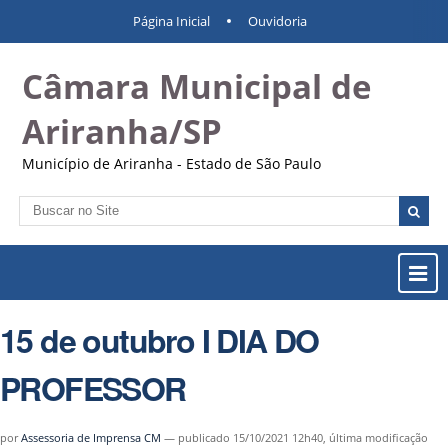
Ir
Ferramentas
Navegação
Página Inicial
Ouvidoria
para
Pessoais
o
Câmara Municipal de
conteúdo.
|
Ir
Ariranha/SP
para
a
Município de Ariranha - Estado de São Paulo
navegação
Busca
Busca
Avançada…
Most
ou
Ocul
15 de outubro I DIA DO
Men
PROFESSOR
por
Assessoria de Imprensa CM
—
publicado
15/10/2021 12h40,
última modificação