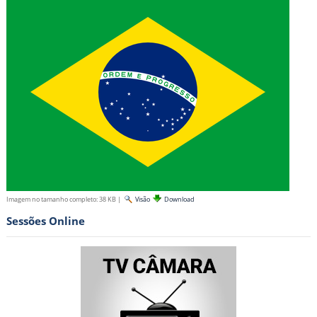
Imagem no tamanho completo:
38 KB
|
Visão
Download
Sessões Online