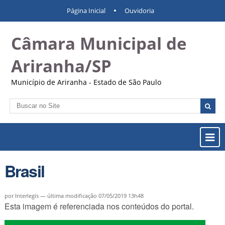
Ir
Ferramentas
Navegação
Página Inicial
Ouvidoria
para
Pessoais
o
Câmara Municipal de
conteúdo.
|
Ir
Ariranha/SP
para
a
Município de Ariranha - Estado de São Paulo
navegação
Busca
Busca
Avançada…
Most
ou
Ocul
Brasil
Men
por Interlegis —
última modificação
07/05/2019 13h48
Esta imagem é referenciada nos conteúdos do portal.