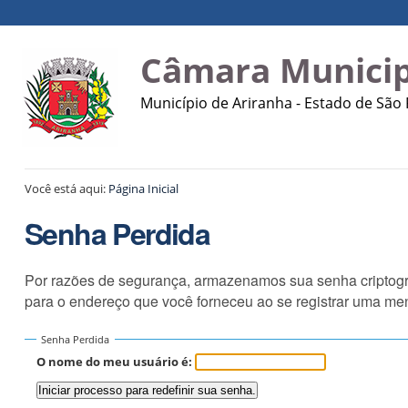
Ir
Ferramentas
Navegação
para
Pessoais
o
Câmara Municip
conteúdo.
|
Município de Ariranha - Estado de São
Ir
para
a
navegação
Você está aqui:
Página Inicial
Senha Perdida
Por razões de segurança, armazenamos sua senha criptogra
para o endereço que você forneceu ao se registrar uma me
Senha Perdida
O nome do meu usuário é: