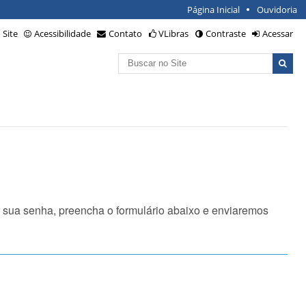
Página Inicial
Ouvidoria
Site
Acessibilidade
Contato
VLibras
Contraste
Acessar
Busca
Busca
Avançada…
 sua senha, preencha o formulário abaixo e enviaremos